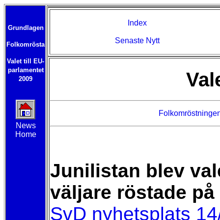
Index
Grundlagen
Senaste Nytt
Folkomrösta
Valet till EU-
parlamentet
Val
2009
Folkomröstninge
News
Home
Junilistan blev va
väljare röstade på 
SvD nyhetsplats 14