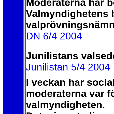
Moderaterna har be
Valmyndighetens be
valprövningsnämn
DN 6/4 2004
Junilistans valse
Junilistan 5/4 2004
I veckan har soci
moderaterna var för
valmyndigheten.