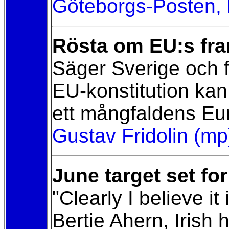
Göteborgs-Posten, 
Rösta om EU:s fra
Säger Sverige och fl
EU-konstitution kan 
ett mångfaldens Eu
Gustav Fridolin (mp
June target set fo
"Clearly I believe i
Bertie Ahern, Irish 