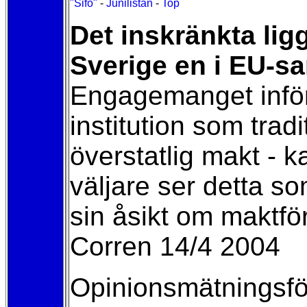
"Sifo"
-
Junilistan
-
Top
Det inskränkta lig
Sverige en i EU-s
Engagemanget inför 
institution som trad
överstatlig makt - k
väljare ser detta som
sin åsikt om maktför
Corren 14/4 2004
Opinionsmätningsfö