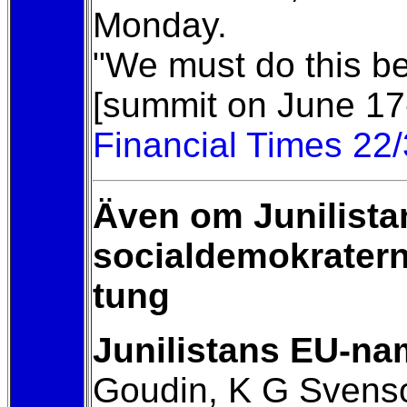
Monday.
"We must do this b
[summit on June 17-
Financial Times 22
Även om Junilista
socialdemokratern
tung
Junilistans EU-n
Goudin, K G Svenso