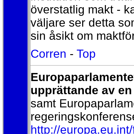
överstatlig makt - k
väljare ser detta som
sin åsikt om maktför
Corren
-
Top
Europaparlamentets
upprättande av en 
samt Europaparlam
regeringskonferens
http://europa.eu.in