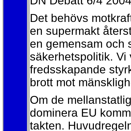
DN Debatt 6/4 200
Det behövs motkraft
en supermakt åters
en gemensam och sa
säkerhetspolitik. V
fredsskapande styrk
brott mot mänskligh
Om de mellanstatlig
dominera EU kommer
takten. Huvudregeln