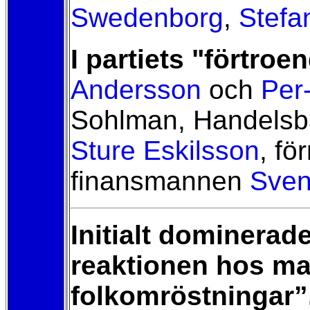
Swedenborg
,
Stefa
I partiets "förtroe
Andersson
och
Per
Sohlman, Handels
Sture Eskilsson
, f
finansmannen
Sven
Initialt dominerad
reaktionen hos mak
folkomröstningar”.