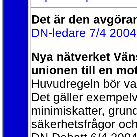
Det är den avgöra
DN-ledare 7/4 2004
Nya nätverket Väns
unionen till en mot
Huvudregeln bör vara
Det gäller exempelv
minimiskatter, grun
säkerhetsfrågor och 