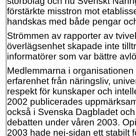
storbolag och nu Svenskt Näring
förstärkte misstron mot etabli
handskas med både pengar och 
Strömmen av rapporter av tvive
överlägsenhet skapade inte tilltr
informatörer som var bättre av
Medlemmarna i organisationen
erfarenhet från näringsliv, univ
respekt för kunskaper och intel
2002 publicerades uppmärksamm
också i Svenska Dagbladet och
debatten under våren 2003. Opi
2003 hade nej-sidan ett stabilt