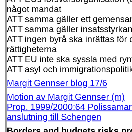
något mandat
ATT samma gäller ett gemensa
ATT samma gäller insatsstyrkan
ATT ingen byrå ska inrättas fö
rättigheterna
ATT EU inte ska syssla med ry
ATT asyl och immigrationspoliti
Margit Gennser blog 17/6
Motion av Margit Gennser (m)
Prop. 1999/2000:64 Polissamar
anslutning till Schengen
Borders and budgets risks pro