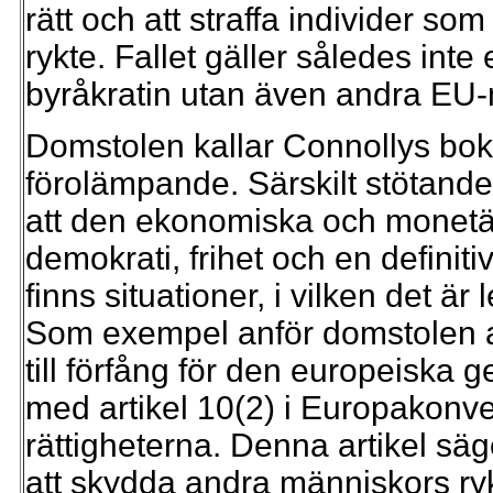
rätt och att straffa individer s
rykte. Fallet gäller således in
byråkratin utan även andra EU
Domstolen kallar Connollys bok
förolämpande. Särskilt stötande
att den ekonomiska och monetär
demokrati, frihet och en definiti
finns situationer, i vilken det är
Som exempel anför domstolen at
till förfång för den europeiska
med artikel 10(2) i Europakon
rättigheterna. Denna artikel säg
att skydda andra människors ryk