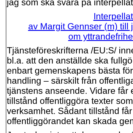
jag som ska svara på interpella
Interpell
av Margit Gennser (m) till
om yttrandefrihe
Tjänsteföreskrifterna /EU:S/ i
bl.a. att den anställde ska full
enbart gemenskapens bästa för 
handling – särskilt från offentl
tjänstens anseende. Vidare får e
tillstånd offentliggöra texter
verksamhet. Sådant tillstånd få
offentliggörandet kan skada g