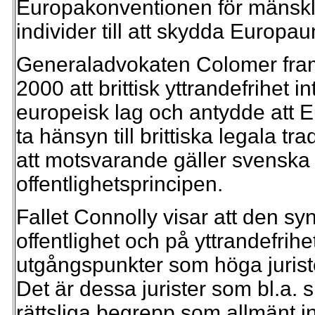
Europakonventionen för mänsklig
individer till att skydda Europau
Generaladvokaten Colomer framh
2000 att brittisk yttrandefrihet 
europeisk lag och antydde att E
ta hänsyn till brittiska legala t
att motsvarande gäller svenska l
offentlighetsprincipen.
Fallet Connolly visar att den sy
offentlighet och på yttrandefrih
utgångspunkter som höga jurist
Det är dessa jurister som bl.a
rättsliga begrepp som allmänt in