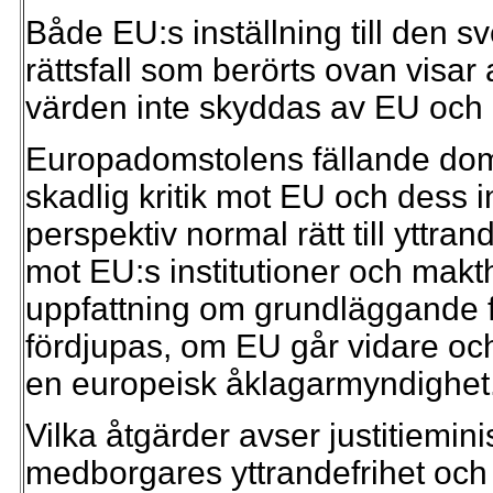
Både EU:s inställning till den s
rättsfall som berörts ovan visa
värden inte skyddas av EU och
Europadomstolens fällande dom
skadlig kritik mot EU och dess in
perspektiv normal rätt till yttrand
mot EU:s institutioner och makt
uppfattning om grundläggande fri
fördjupas, om EU går vidare oc
en europeisk åklagarmyndighet
Vilka åtgärder avser justitiemin
medborgares yttrandefrihet och de