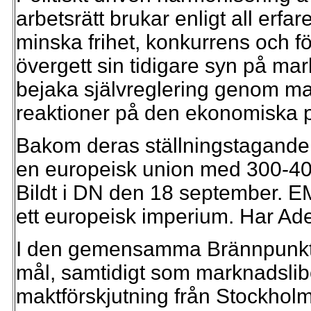
arbetsrätt brukar enligt all erfa
minska frihet, konkurrens och för
övergett sin tidigare syn på m
bejaka självreglering genom m
reaktioner på den ekonomiska po
Bakom deras ställningstagande 
en europeisk union med 300-400
Bildt i DN den 18 september. E
ett europeisk imperium. Har A
I den gemensamma Brännpunktsa
mål, samtidigt som marknadslib
maktförskjutning från Stockholm 