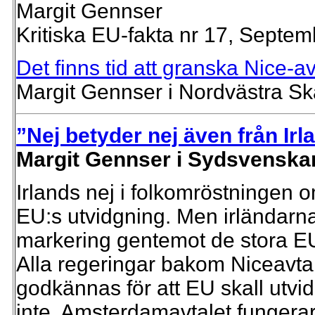
Margit Gennser
Kritiska EU-fakta nr 17, Septe
Det finns tid att granska Nice-av
Margit Gennser i Nordvästra S
”Nej betyder nej även från Irl
Margit Gennser i Sydsvenskan
Irlands nej i folkomröstningen o
EU:s utvidgning. Men irländarnas 
markering gentemot de stora E
Alla regeringar bakom Niceavtal
godkännas för att EU skall utv
inte. Amsterdamavtalet fungerar