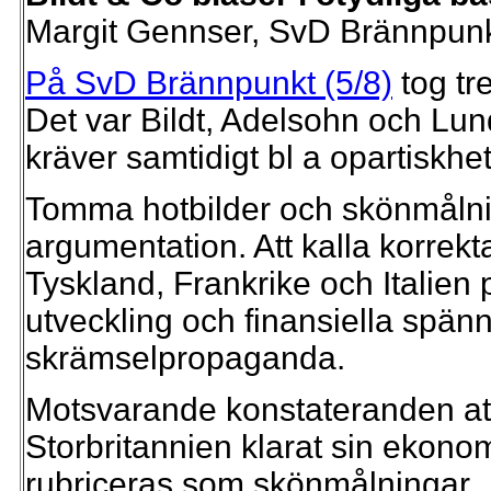
Margit Gennser, SvD Brännpunk
På SvD Brännpunkt (5/8)
tog tr
Det var Bildt, Adelsohn och Lun
kräver samtidigt bl a opartiskhet
Tomma hotbilder och skönmålnin
argumentation. Att kalla korre
Tyskland, Frankrike och Italien
utveckling och finansiella spän
skrämselpropaganda.
Motsvarande konstateranden at
Storbritannien klarat sin ekonomi
rubriceras som skönmålningar.