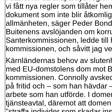
vi fått nya regler som tillåter h
dokument som inte blir åtkomli
allmänheten, säger Peder Bonde.
Buitenens avslöjanden om korrup
Santerkommissionen, ledde till
kommissionen, och såvitt jag vet
Kärnländernas behov av slutenhet
med EU-domstolens dom mot Ber
kommissionen. Connolly avskeda
på fritid och – som han hävdar
arbete som han utförde. I domen
tjänsteavtal, däremot att domen
"straffa individer som skadar in