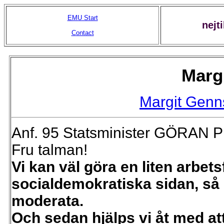
EMU Start
nejt
Contact
Marg
Margit Genn
Anf. 95 Statsminister GÖRAN 
Fru talman!
Vi kan väl göra en liten arbet
socialdemokratiska sidan, så
moderata.
Och sedan hjälps vi åt med a