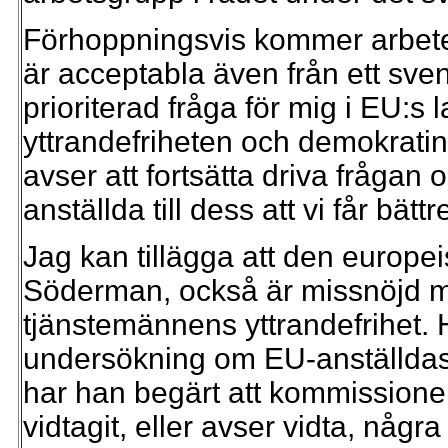
Förhoppningsvis kommer arbetet
är acceptabla även från ett sven
prioriterad fråga för mig i EU:s 
yttrandefriheten och demokrati
avser att fortsätta driva frågan 
anställda till dess att vi får bät
Jag kan tillägga att den euro
Söderman, också är missnöjd med
tjänstemännens yttrandefrihet. H
undersökning om EU-anställdas 
har han begärt att kommission
vidtagit, eller avser vidta, någr