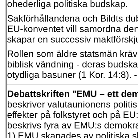
ohederliga politiska budskap.
Sakförhållandena och Bildts dub
EU-konventet vill samordna den
skapar en successiv maktförskjut
Rollen som äldre statsmän kräver
biblisk vändning - deras budsk
otydliga basuner (1 Kor. 14:8). - 
Debattskriften "EMU – ett de
beskriver valutaunionens polit
effekter på folkstyret och på EU
beskrivs fyra av EMU:s demokr
1) EMU skapades av politiska skä