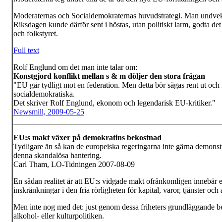
Moderaternas och Socialdemokraternas huvudstrategi. Man undvek sorgf
Riksdagen kunde därför sent i höstas, utan politiskt larm, godta det
och folkstyret.
Full text
Rolf Englund om det man inte talar om:
Konstgjord konflikt mellan s & m döljer den stora frågan
"EU går tydligt mot en federation. Men detta bör sägas rent ut och 
socialdemokratiska.
Det skriver Rolf Englund, ekonom och legendarisk EU-kritiker."
Newsmill, 2009-05-25
EU:s makt växer på demokratins bekostnad
Tydligare än så kan de europeiska regeringarna inte gärna demonstre
denna skandalösa hantering.
Carl Tham, LO-Tidningen 2007-08-09
En sådan realitet är att EU:s vidgade makt ofrånkomligen innebär e
inskränkningar i den fria rörligheten för kapital, varor, tjänster oc
Men inte nog med det: just genom dessa friheters grundläggande bety
alkohol- eller kulturpolitiken.