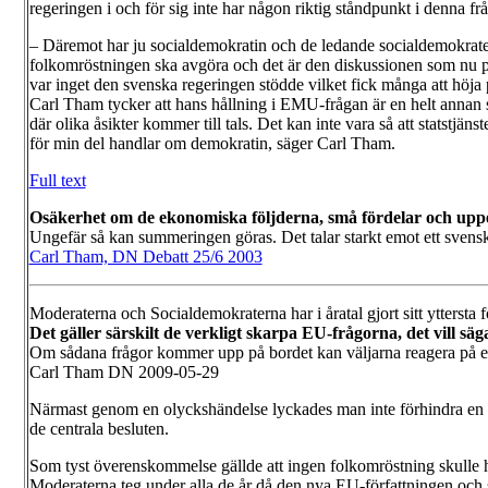
regeringen i och för sig inte har någon riktig ståndpunkt i denna 
– Däremot har ju socialdemokratin och de ledande socialdemokrater
folkomröstningen ska avgöra och det är den diskussionen som nu på
var inget den svenska regeringen stödde vilket fick många att höja 
Carl Tham tycker att hans hållning i EMU-frågan är en helt annan sa
där olika åsikter kommer till tals. Det kan inte vara så att statstjäns
för min del handlar om demokratin, säger Carl Tham.
Full text
Osäkerhet om de ekonomiska följderna, små fördelar och uppen
Ungefär så kan summeringen göras. Det talar starkt emot ett svensk
Carl Tham, DN Debatt 25/6 2003
Moderaterna och Socialdemokraterna har i åratal gjort sitt yttersta f
Det gäller särskilt de verkligt skarpa EU-frågorna, det vill sä
Om sådana frågor kommer upp på bordet kan väljarna reagera på ett
Carl Tham DN 2009-05-29
Närmast genom en olyckshändelse lyckades man inte förhindra en f
de centrala besluten.
Som tyst överenskommelse gällde att ingen folkomröstning skulle 
Moderaterna teg under alla de år då den nya EU-författningen och s