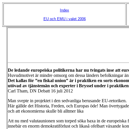
Index
EU och EMU i valet 2006
De ledande europeiska politikerna har nu tvingats inse att eur
Huvudmotivet är mindre omsorg om dessa länders befolkningar än 
Det kallas för ”en fiskal union” är i praktiken en sorts ekonom
utövad av tjänstemän och experter i Bryssel under i praktiken
Carl Tham, DN Debatt 16 juli 2012
Man svepte in projektet i den sedvanliga berusande EU-retoriken.
Här gällde det Historia, Freden, och Europas öde! Man övertygade 
och att ekonomierna skulle bli alltmer lika
Att nu med valutaunionen som torped söka baxa in de europeiska fol
innebär en enorm demokratiförlust och likaså ofelbart växande konf