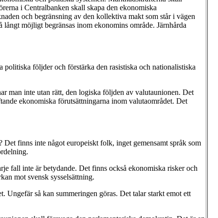
ktörerna i Centralbanken skall skapa den ekonomiska
arknaden och begränsning av den kollektiva makt som står i vägen
ll så långt möjligt begränsas inom ekonomins område. Järnhårda
politiska följder och förstärka den rasistiska och nationalistiska
ar man inte utan rätt, den logiska följden av valutaunionen. Det
ftande ekonomiska förutsättningarna inom valutaområdet. Det
e? Det finns inte något europeiskt folk, inget gemensamt språk som
ördelning.
rje fall inte är betydande. Det finns också ekonomiska risker och
rkan mot svensk sysselsättning.
. Ungefär så kan summeringen göras. Det talar starkt emot ett