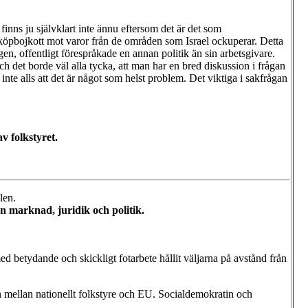
nns ju självklart inte ännu eftersom det är det som
köpbojkott mot varor från de områden som Israel ockuperar. Detta
en, offentligt förespråkade en annan politik än sin arbetsgivare.
h det borde väl alla tycka, att man har en bred diskussion i frågan
r inte alls att det är något som helst problem. Det viktiga i sakfrågan
 folkstyret.
len.
an marknad, juridik och politik.
betydande och skickligt fotarbete hållit väljarna på avstånd från
 mellan nationellt folkstyre och EU. Socialdemokratin och