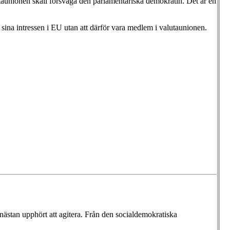
taunionen skall försvaga den parlamentariska demokratin. Det är en
a sina intressen i EU utan att därför vara medlem i valutaunionen.
stan upphört att agitera. Från den socialdemokratiska