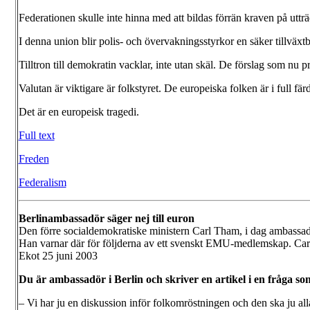
Federationen skulle inte hinna med att bildas förrän kraven på utträ
I denna union blir polis- och övervakningsstyrkor en säker tillväx
Tilltron till demokratin vacklar, inte utan skäl. De förslag som nu
Valutan är viktigare är folkstyret. De europeiska folken är i full
Det är en europeisk tragedi.
Full text
Freden
Federalism
Berlinambassadör säger nej till euron
Den förre socialdemokratiske ministern Carl Tham, i dag ambassadö
Han varnar där för följderna av ett svenskt EMU-medlemskap. Car
Ekot 25 juni 2003
Du är ambassadör i Berlin och skriver en artikel i en fråga so
– Vi har ju en diskussion inför folkomröstningen och den ska ju alla