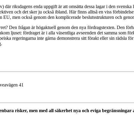
iv) där riksdagens enda uppgift är att omsätta dessa lagar i den svenska
tiven och det sker ju också ibland. Här finns alltså en viss förbindels
 EU, men också genom den komplicerade beslutsstrukturen och genom at
styret? Den frågan är högaktuell genom den nya fördragstexten. Den fö
kom ljuset: fördraget är i alla väsentliga avseenden det samma som för
iska regeringarna inte gärna demonstrera sitt förakt eller sin rädsla fö
g.
Sveavägen 41
nbara risker, men med all säkerhet nya och eviga begränsningar a