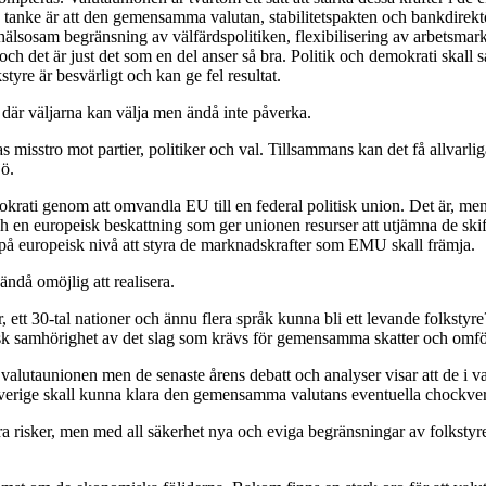
de tanke är att den gemensamma valutan, stabilitetspakten och bankdire
 hälsosam begränsning av välfärdspolitiken, flexibilisering av arbetsm
 och det är just det som en del anser så bra. Politik och demokrati ska
tyre är besvärligt och kan ge fel resultat.
 där väljarna kan välja men ändå inte påverka.
isstro mot partier, politiker och val. Tillsammans kan det få allvarliga 
ö.
krati genom att omvandla EU till en federal politisk union. Det är, men
en europeisk beskattning som ger unionen resurser att utjämna de ski
g på europeisk nivå att styra de marknadskrafter som EMU skall främja.
ändå omöjlig att realisera.
ett 30-tal nationer och ännu flera språk kunna bli ett levande folkstyr
litisk samhörighet av det slag som krävs för gemensamma skatter och omf
alutaunionen men de senaste årens debatt och analyser visar att de i va
att Sverige skall kunna klara den gemensamma valutans eventuella chockve
risker, men med all säkerhet nya och eviga begränsningar av folkstyret