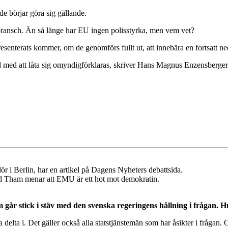
de börjar göra sig gällande.
tbransch. Än så länge har EU ingen polisstyrka, men vem vet?
 presenterats kommer, om de genomförs fullt ut, att innebära en fortsatt
 färd med att låta sig omyndigförklaras, skriver Hans Magnus Enzensber
r i Berlin, har en artikel på Dagens Nyheters debattsida.
l Tham menar att EMU är ett hot mot demokratin.
m går stick i stäv med den svenska regeringens hållning i frågan. H
 delta i. Det gäller också alla statstjänstemän som har åsikter i frågan