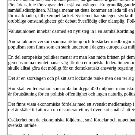
förstärkas, inte försvagas; det är själva poängen. En grundläggan
samhällsdisciplinen. Många menar att detta kommer att leda till en
för marknaden, till exempel facket. Systemet har sin egen styrkraft
orubbliga omständigheter gör debatt överflödig eller olämplig. Folks
Valutaunionen innebär därmed ett nytt steg in i en samhällsordning
Andra faktorer verkar i samma riktning och förstärker medborgarnas m
populism som finns som en stark underton i dagens europeiska milj
En del europeiska politiker menar att man kan möta bristen på demo
gemensamma myntet banar väg för den europeiska federationen och 
skulle alltså göra det möjligt för en demokratiskt ansvarig regerin
Det är en storslagen och på sitt sätt lockande tanke men den ter sig 
Hur skall en federation som omfattar dryga 450 miljoner människor, 
är förutsättning för en politisk offentlighet och ingen naturlig po
Det finns vissa ekonomiska fördelar med ett svenskt medlemskap i v
det är skälet till att man nu diskuterar ett nytt överskottsmål så 
Osäkerhet om de ekonomiska följderna, små fördelar och uppenbara 
svenskt inträde.