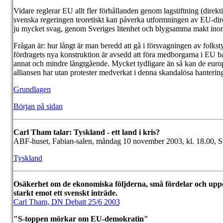
Vidare reglerar EU allt fler förhållanden genom lagstiftning (direkt
svenska regeringen teoretiskt kan påverka utformningen av EU-direk
ju mycket svag, genom Sveriges litenhet och blygsamma makt inom
Frågan är: hur långt är man beredd att gå i försvagningen av folk
fördragets nya konstruktion är avsedd att föra medborgarna i EU ba
annat och mindre långtgående. Mycket tydligare än så kan de europe
alliansen har utan protester medverkat i denna skandalösa hanterin
Grundlagen
Början på sidan
Carl Tham talar: Tyskland - ett land i kris?
ABF-huset, Fabian-salen, måndag 10 november 2003, kl. 18.00, 
Tyskland
Osäkerhet om de ekonomiska följderna, små fördelar och uppe
starkt emot ett svenskt inträde.
Carl Tham, DN Debatt 25/6 2003
"S-toppen mörkar om EU-demokratin"