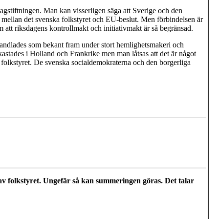
 lagstiftningen. Man kan visserligen säga att Sverige och den
e mellan det svenska folkstyret och EU-beslut. Men förbindelsen är
t riksdagens kontrollmakt och initiativmakt är så begränsad.
rhandlades som bekant fram under stort hemlighetsmakeri och
kastades i Holland och Frankrike men man låtsas att det är något
r folkstyret. De svenska socialdemokraterna och den borgerliga
v folkstyret. Ungefär så kan summeringen göras. Det talar