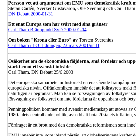
Persson vet att argumentet om EMU som demokratisk kraft mot
Stefan Carlén, Sverker Gustavsson, Olle Svenning och Carl Tham
DN Debatt 2000-01-31
Ett enat Europa som har svårt med sina gränser
Carl Tham Brännpunkt SvD 2000-01-04
Om boken "Krona eller Euro" av
Torsten Sverenius
Carl Tham i LO-Tidningen, 23 mars 2001/nr 11
Osäkerhet om de ekonomiska följderna, små fördelar och uppe
starkt emot ett svenskt inträde.
Carl Tham, DN Debatt 25/6 2003
Det europeiska samarbetet är historiskt en enastående framgång men
europeiska nivån. Ofrånkomligen innebär det att folkstyrets makt fö
naturligen är begränsat. Man kan se försvagningen av folkstyret som 
försvagning av folkstyret om inte fördelarna är uppenbara och bet
Penningpolitiken kommer med svenskt medlemskap att utövas av Centra
1980-talets centralbankspolitik, avsedd att bota 70-talets inflation
Fördraget är ett brott med den demokratiska reformismen som inneb
EMU innebär inte, som ibland påstås, att globaliseringens krafter d