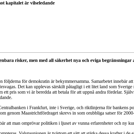
 kapitalet är vilseledande
nbara risker, men med all säkerhet nya och eviga begränsningar a
 följderna för demokratin är bekymmersamma. Samarbetet innebär att bes
rsvagas. Det kan upplevas särskilt påtagligt i ett litet land som Sverig
ett pris som vi är beredda att betala för att uppnå andra fördelar. Självf
ydande.
lbanken i Frankfurt, inte i Sverige, och riktlinjerna för bankens polit
, som genom Maastrichtfördraget skrevs in som orubbliga satser för 2000-t
är att man omprövar politiken i ljuset av vunna erfarenheter och ny ku
ompteras. Valutaunionen är tvärtom ett sätt att stärka dessa krafter i d