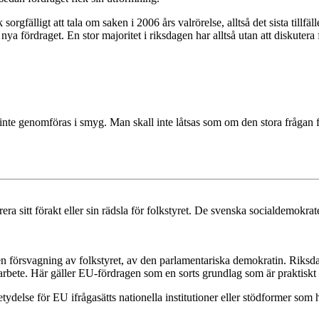
älligt att tala om saken i 2006 års valrörelse, alltså det sista tillfäll
 nya fördraget. En stor majoritet i riksdagen har alltså utan att diskute
inte genomföras i smyg. Man skall inte låtsas som om den stora frågan fö
ra sitt förakt eller sin rädsla för folkstyret. De svenska socialdemokrat
n försvagning av folkstyret, av den parlamentariska demokratin. Riksda
h arbete. Här gäller EU-fördragen som en sorts grundlag som är praktiskt 
delse för EU ifrågasätts nationella institutioner eller stödformer som ha