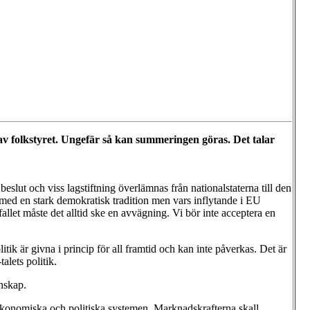
v folkstyret. Ungefär så kan summeringen göras. Det talar
lut och viss lagstiftning överlämnas från nationalstaterna till den
e med en stark demokratisk tradition men vars inflytande i EU
allet måste det alltid ske en avvägning. Vi bör inte acceptera en
ik är givna i princip för all framtid och kan inte påverkas. Det är
alets politik.
nskap.
e ekonomiska och politiska systemen. Marknadskrafterna skall