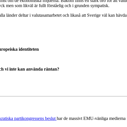
ämst om de ekonomiska följderna. Bakom finns en stark oro för att valu
yck men som likväl är fullt förståelig och i grunden sympatisk.
lla länder deltar i valutasamarbetet och likaså att Sverige väl kan hävd
ropeiska identiteten
och vi inte kan använda räntan?
ratiska partikongressens beslut
har de massivt EMU-vänliga medierna nä