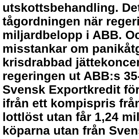
utskottsbehandling. De
tågordningen när reger
miljardbelopp i ABB. O
misstankar om panikåtg
krisdrabbad jättekoncer
regeringen ut ABB:s 35
Svensk Exportkredit för
ifrån ett kompispris frå
lottlöst utan får 1,24 mi
köparna utan från Sven