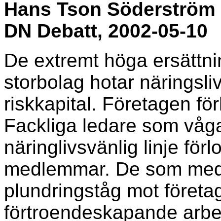
Hans Tson Söderström
DN Debatt, 2002-05-10
De extremt höga ersättnin
storbolag hotar näringsli
riskkapital. Företagen förl
Fackliga ledare som våg
näringlivsvänlig linje förl
medlemmar. De som medve
plundringståg mot företa
förtroendeskapande arbet