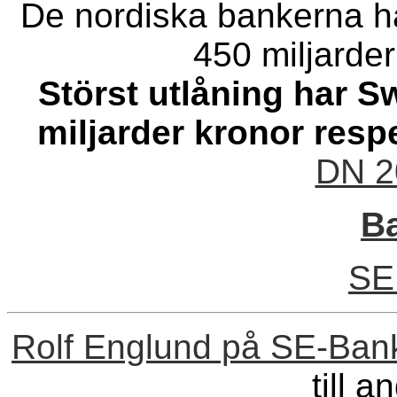
De nordiska bankerna ha
450 miljarder
Störst utlåning har
miljarder kronor resp
DN 2
B
SE
Rolf Englund på SE-Ba
till a