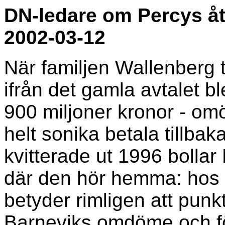
DN-ledare om Percys åt
2002-03-12
När familjen Wallenberg 
ifrån det gamla avtalet b
900 miljoner kronor - omö
helt sonika betala tillbak
kvitterade ut 1996 bollar
där den hör hemma: hos 
betyder rimligen att punk
Barneviks omdöme och för