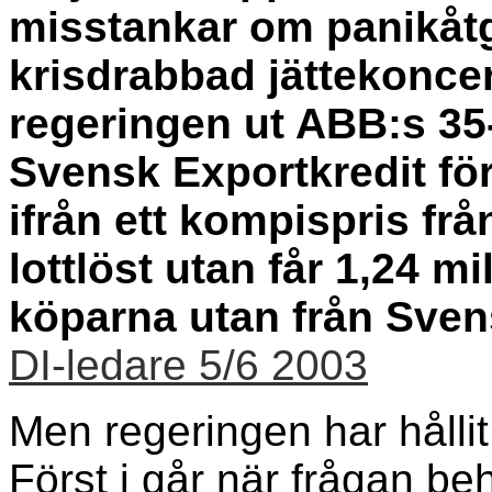
misstankar om panikåtg
krisdrabbad jättekoncer
regeringen ut ABB:s 35
Svensk Exportkredit för
ifrån ett kompispris frå
lottlöst utan får 1,24 mi
köparna utan från Sven
DI-ledare 5/6 2003
Men regeringen har hållit
Först i går när frågan be