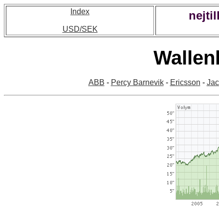
Index
nejti
USD/SEK
Wallen
ABB
-
Percy Barnevik
-
Ericsson
-
Jac