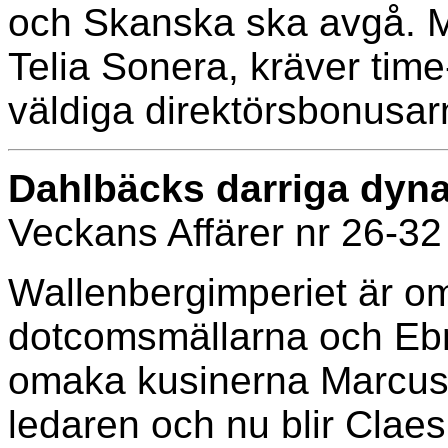
och Skanska ska avgå. Ma
Telia Sonera, kräver tim
väldiga direktörsbonusar
Dahlbäcks darriga dyna
Veckans Affärer nr 26-3
Wallenbergimperiet är om
dotcomsmällarna och Ebn
omaka kusinerna Marcus 
ledaren och nu blir Clae