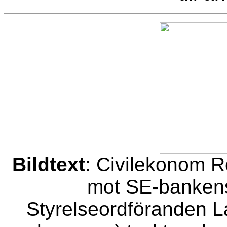
Bildtext
: Civilekonom R
mot SE-bankens
Styrelseordföranden L