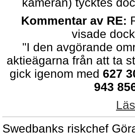
kameran) tycktes doc
Kommentar av RE:
R
visade dock 
"I den avgörande omr
aktieägarna från att ta s
gick igenom med
627 3
943 85
Läs
Swedbanks riskchef Göran