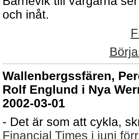
Barnevik till vargarna ser 
och inåt.
F
Börja
Wallenbergssfären, Pe
Rolf Englund i Nya We
2002-03-01
- Det är som att cykla, 
Financial Times i juni för