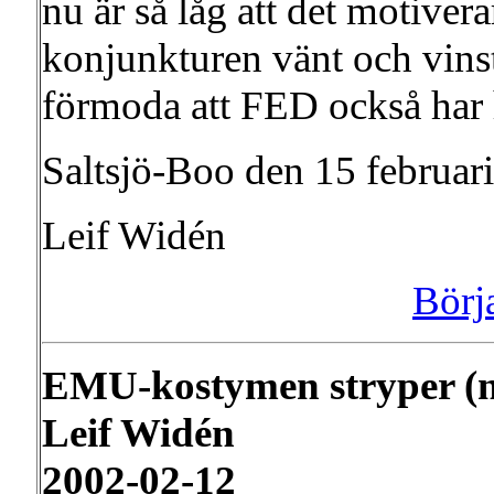
nu är så låg att det motiver
konjunkturen vänt och vinst
förmoda att FED också har hö
Saltsjö-Boo den 15 februar
Leif Widén
Börj
EMU-kostymen stryper (ny
Leif Widén
2002-02-12