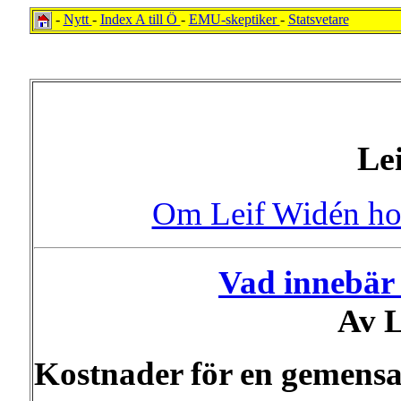
-
Nytt
-
Index A till Ö
-
EMU-skeptiker
-
Statsvetare
Le
Om Leif Widén h
Vad innebär
Av L
Kostnader för en gemens