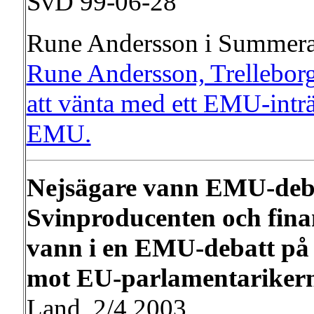
SvD 99-06-28
Rune Andersson i Summera
Rune Andersson, Trelleborg 
att vänta med ett EMU-inträd
EMU.
Nejsägare vann EMU-deb
Svinproducenten och fi
vann i en EMU-debatt på
mot EU-parlamentarikern
Land, 2/4 2003 .