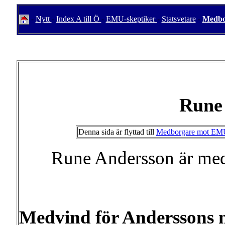
-
Nytt
-
Index A till Ö
-
EMU-skeptiker
-
Statsvetare
-
Medbo
Rune
Denna sida är flyttad till
Medborgare mot E
Rune Andersson är me
Medvind för Anderssons n