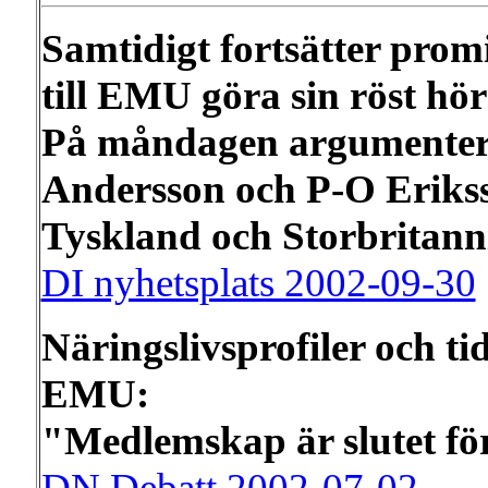
Samtidigt fortsätter promi
till EMU göra sin röst hör
På måndagen argumenter
Andersson och P-O Eriksso
Tyskland och Storbritanni
DI nyhetsplats 2002-09-30
Näringslivsprofiler och ti
EMU:
"Medlemskap är slutet f
DN Debatt 2002-07-02