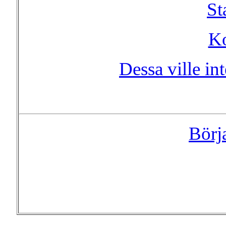
St
Ko
Dessa ville in
Börj