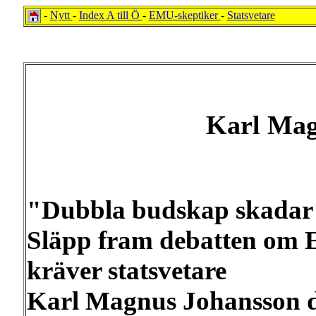
-
Nytt
-
Index A till Ö
-
EMU-skeptiker
-
Statsvetare
Karl Mag
"Dubbla budskap skadar 
Släpp fram debatten om EU
kräver statsvetare
Karl Magnus Johansson do