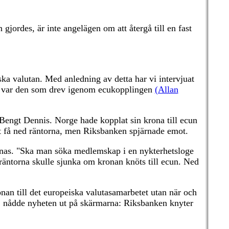
gjordes, är inte angelägen om att återgå till en fast
a valutan. Med anledning av detta har vi intervjuat
n var den som drev igenom ecukopplingen
(Allan
Bengt Dennis. Norge hade kopplat sin krona till ecun
tt få ned räntorna, men Riksbanken spjärnade emot.
ernas. "Ska man söka medlemskap i en nykterhetsloge
 räntorna skulle sjunka om kronan knöts till ecun. Ned
an till det europeiska valutasamarbetet utan när och
1 nådde nyheten ut på skärmarna: Riksbanken knyter