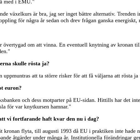
t gå med i EMU."
de växelkurs är bra, jag ser inget bättre alternativ. Trenden i
ling för några år sedan och drev frågan ganska energiskt, m
 är övertygad om att vinna. En eventuell knytning av kronan till
den."
rna skulle rösta ja?
ppmuntras att ta större risker för att få väljarna att rösta ja 
ot euron?
ksbanken och dess motparter på EU-sidan. Hittills har det inte
nsla för var knytkursen hamnar."
tt vi fortfarande haft kvar den nu i dag?
åtit kronan flyta, till augusti 1993 då EU i praktiken inte had
ande åtgärder under många år. Institutionella förändringar ger 