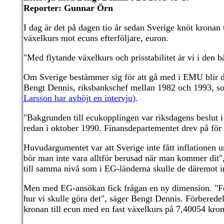
Reporter: Gunnar Örn
I dag är det på dagen tio år sedan Sverige knöt kronan 
växelkurs mot ecuns efterföljare, euron.
"Med flytande växelkurs och prisstabilitet är vi i den b
Om Sverige bestämmer sig för att gå med i EMU blir de
Bengt Dennis, riksbankschef mellan 1982 och 1993, s
Larsson har avböjt en intervju)
.
"Bakgrunden till ecukopplingen var riksdagens beslut 
redan i oktober 1990. Finansdepartementet drev på för 
Huvudargumentet var att Sverige inte fått inflationen
bör man inte vara alltför berusad när man kommer dit", 
till samma nivå som i EG-länderna skulle de däremot i
Men med EG-ansökan fick frågan en ny dimension. "För 
hur vi skulle göra det", säger Bengt Dennis. Förbered
kronan till ecun med en fast växelkurs på 7,40054 kron