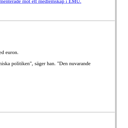
gumenterade mot ett medlemskap i EMU.
ed euron.
omiska politiken", säger han. "Den nuvarande