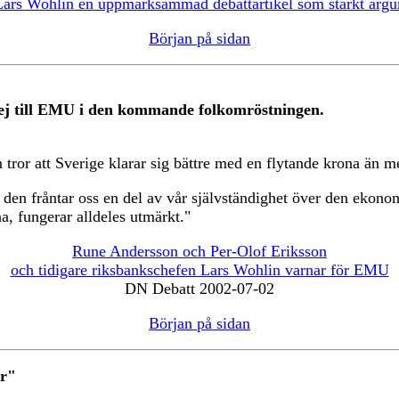
n Lars Wohlin en uppmärksammad debattartikel som starkt ar
Början på sidan
nej till EMU i den kommande folkomröstningen.
 tror att Sverige klarar sig bättre med en flytande krona än m
t den fråntar oss en del av vår självständighet över den ekon
, fungerar alldeles utmärkt."
Rune Andersson och Per-Olof Eriksson
och tidigare riksbankschefen Lars Wohlin varnar för EMU
DN Debatt 2002-07-02
Början på sidan
ar"