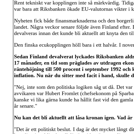
Rent tekniskt var kopplingen inte så märkvärdig. Tidig
var bara att Riksbanken ökade EU-valutornas vikter i 
Nyheten fick både finansmarknaderna och den borgerlig
landet. Några veckor senare följde även Finland efter. 
devalveras innan det kunde bli aktuellt att knyta den til
Den finska ecukopplingen höll bara i ett halvår. I no
Sedan Finland devalverat lyckades Riksbanken aldri
17 månader, en tid som präglades av utdragen eko
räntehöjning till 500 procent i september 1992 och
inflation. Nu när du sitter med facit i hand, skull
"Nej, inte som den politiska logiken såg ut då. Det var 
avvikaren var Hubert Fromlet (chefsekonom på Sparbank
kanske vi lika gärna kunde ha hållit fast vid den gamla
år senare."
Nu kan det bli aktuellt att låsa kronan igen. Vad är
"Det är ett politiskt beslut. I dag är det mycket långt 