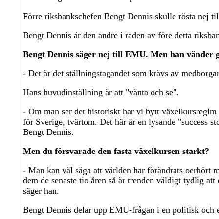
Förre riksbankschefen Bengt Dennis skulle rösta nej ti
Bengt Dennis är den andre i raden av före detta riksba
Bengt Dennis säger nej till EMU. Men han vänder gä
- Det är det ställningstagandet som krävs av medborga
Hans huvudinställning är att "vänta och se".
- Om man ser det historiskt har vi bytt växelkursregim n
för Sverige, tvärtom. Det här är en lysande "success st
Bengt Dennis.
Men du försvarade den fasta växelkursen starkt?
- Man kan väl säga att världen har förändrats oerhört
dem de senaste tio åren så är trenden väldigt tydlig att 
säger han.
Bengt Dennis delar upp EMU-frågan i en politisk och 