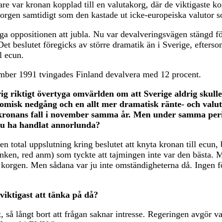
are var kronan kopplad till en valutakorg, där de viktigaste
korgen samtidigt som den kastade ut icke-europeiska valutor s
a oppositionen att jubla. Nu var devalveringsvägen stängd fö
Det beslutet föregicks av större dramatik än i Sverige, efterso
l ecun.
vember 1991 tvingades Finland devalvera med 12 procent.
g riktigt övertyga omvärlden om att Sverige aldrig skull
nomisk nedgång och en allt mer dramatisk ränte- och val
 kronans fall i november samma år. Men under samma peri
e du ha handlat annorlunda?
en total uppslutning kring beslutet att knyta kronan till ecun,
en, red anm) som tyckte att tajmingen inte var den bästa. Me
 korgen. Men sådana var ju inte omständigheterna då. Ingen föru
 viktigast att tänka på då?
dit, så långt bort att frågan saknar intresse. Regeringen avgör