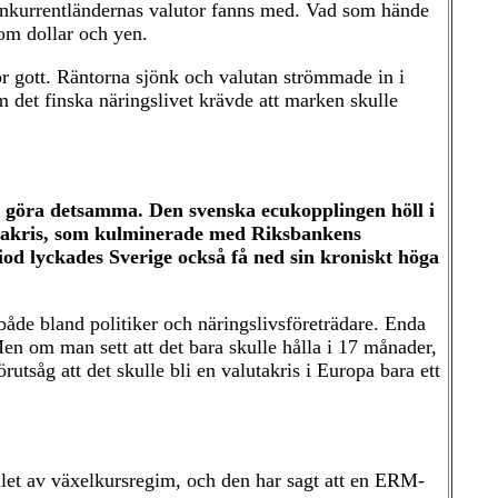
 konkurrentländernas valutor fanns med. Vad som hände
om dollar och yen.
r gott. Räntorna sjönk och valutan strömmade in i
m det finska näringslivet krävde att marken skulle
e göra detsamma. Den svenska ecukopplingen höll i
utakris, som kulminerade med Riksbankens
od lyckades Sverige också få ned sin kroniskt höga
 både bland politiker och näringslivsföreträdare. Enda
n om man sett att det bara skulle hålla i 17 månader,
tsåg att det skulle bli en valutakris i Europa bara ett
 valet av växelkursregim, och den har sagt att en ERM-