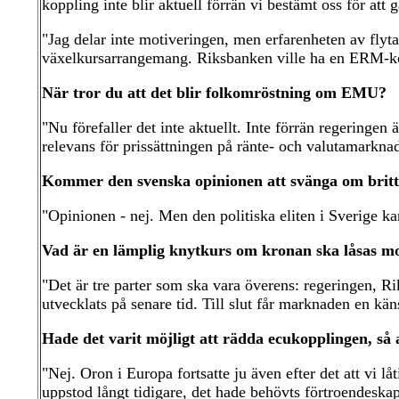
koppling inte blir aktuell förrän vi bestämt oss för at
"Jag delar inte motiveringen, men erfarenheten av flytan
växelkursarrangemang. Riksbanken ville ha en ERM-kopp
När tror du att det blir folkomröstning om EMU?
"Nu förefaller det inte aktuellt. Inte förrän regeringen
relevans för prissättningen på ränte- och valutamarkna
Kommer den svenska opinionen att svänga om britte
"Opinionen - nej. Men den politiska eliten i Sverige kan u
Vad är en lämplig knytkurs om kronan ska låsas m
"Det är tre parter som ska vara överens: regeringen, Ri
utvecklats på senare tid. Till slut får marknaden en kä
Hade det varit möjligt att rädda ecukopplingen, så a
"Nej. Oron i Europa fortsatte ju även efter det att vi l
uppstod långt tidigare, det hade behövts förtroendeskap