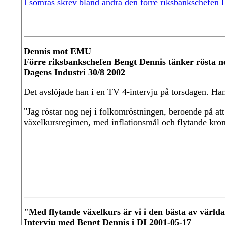
I somras skrev bland andra den förre riksbankschefe
Dennis mot EMU
Förre riksbankschefen Bengt Dennis tänker rösta 
Dagens Industri 30/8 2002
Det avslöjade han i en TV 4-intervju på torsdagen. Han
"Jag röstar nog nej i folkomröstningen, beroende på at
växelkursregimen, med inflationsmål och flytande krona
"Med flytande växelkurs är vi i den bästa av värld
Intervju med Bengt Dennis i DI 2001-05-17