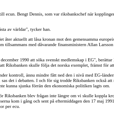
till ecun. Bengt Dennis, som var riksbankschef när kopplingen 
ästa av världar", tycker han.
t åter aktuellt att låsa kronan mot den gemensamma europeisk
om tillsammans med dåvarande finansministern Allan Larsso
i december 1990 att söka svenskt medlemskap i EG", berättar 
att Riksbanken skulle följa det norska exemplet, främst för a
 under kontroll, ännu mindre fått ned den i nivå med EG-länd
sas det i debatten. I och för sig trodde Riksbanken också att
nte kunna sjunka förrän den ekonomiska politiken lagts om.
Riksbanken blev frågan inte längre om vi skulle koppla kron
elserna kom i gång och sent på eftermiddagen den 17 maj 199
or per ecu.