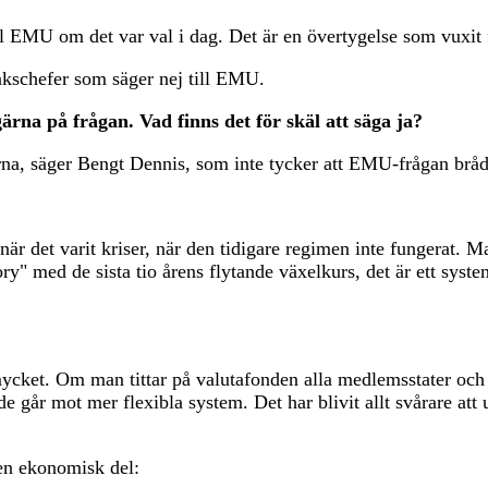
ll EMU om det var val i dag. Det är en övertygelse som vuxit 
nkschefer som säger nej till EMU.
rna på frågan. Vad finns det för skäl att säga ja?
rna, säger Bengt Dennis, som inte tycker att EMU-frågan bråd
är det varit kriser, när den tidigare regimen inte fungerat. Ma
ory" med de sista tio årens flytande växelkurs, det är ett sys
 mycket. Om man tittar på valutafonden alla medlemsstater och
de går mot mer flexibla system. Det har blivit allt svårare att u
en ekonomisk del: