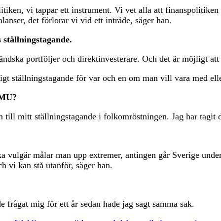
itiken, vi tappar ett instrument. Vi vet alla att finanspolitike
lanser, det förlorar vi vid ett inträde, säger han.
 ställningstagande.
ländska portföljer och direktinvesterare. Och det är möjligt att 
ligt ställningstagande för var och en om man vill vara med eller
EMU?
m till mitt ställningstagande i folkomröstningen. Jag har tagit 
ska vulgär målar man upp extremer, antingen går Sverige under 
h vi kan stå utanför, säger han.
de frågat mig för ett år sedan hade jag sagt samma sak.